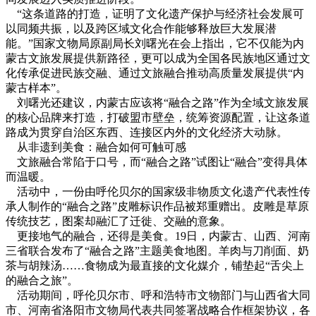
“这条道路的打造，证明了文化遗产保护与经济社会发展可
以同频共振，以及跨区域文化合作能够释放巨大发展潜
能。”国家文物局原副局长刘曙光在会上指出，它不仅能为内
蒙古文旅发展提供新路径，更可以成为全国各民族地区通过文
化传承促进民族交融、通过文旅融合推动高质量发展提供“内
蒙古样本”。
刘曙光还建议，内蒙古应该将“融合之路”作为全域文旅发展
的核心品牌来打造，打破盟市壁垒，统筹资源配置，让这条道
路成为贯穿自治区东西、连接区内外的文化经济大动脉。
从非遗到美食：融合如何可触可感
文旅融合常陷于口号，而“融合之路”试图让“融合”变得具体
而温暖。
活动中，一份由呼伦贝尔的国家级非物质文化遗产代表性传
承人制作的“融合之路”皮雕标识作品被郑重赠出。皮雕是草原
传统技艺，图案却融汇了迁徙、交融的意象。
更接地气的融合，还得是美食。19日，内蒙古、山西、河南
三省联合发布了“融合之路”主题美食地图。羊肉与刀削面、奶
茶与胡辣汤……食物成为最直接的文化媒介，铺垫起“舌尖上
的融合之旅”。
活动期间，呼伦贝尔市、呼和浩特市文物部门与山西省大同
市、河南省洛阳市文物局代表共同签署战略合作框架协议，各