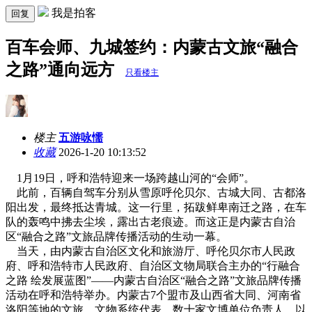
我是拍客
回复
百车会师、九城签约：内蒙古文旅“融合
之路”通向远方
只看楼主
楼主
五游咏懦
收藏
2026-1-20 10:13:52
1月19日，呼和浩特迎来一场跨越山河的“会师”。
此前，百辆自驾车分别从雪原呼伦贝尔、古城大同、古都洛
阳出发，最终抵达青城。这一行里，拓跋鲜卑南迁之路，在车
队的轰鸣中拂去尘埃，露出古老痕迹。而这正是内蒙古自治
区“融合之路”文旅品牌传播活动的生动一幕。
当天，由内蒙古自治区文化和旅游厅、呼伦贝尔市人民政
府、呼和浩特市人民政府、自治区文物局联合主办的“行融合
之路 绘发展蓝图”——内蒙古自治区“融合之路”文旅品牌传播
活动在呼和浩特举办。内蒙古7个盟市及山西省大同、河南省
洛阳等地的文旅、文物系统代表、数十家文博单位负责人，以