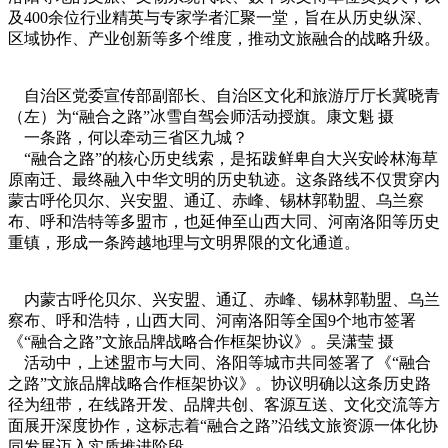
及400余位行业精英与专家学者汇聚一堂，旨在从历史纵深、
区域协作、产业创新等多个维度，推动文旅融合的战略升级。
自治区党委宣传部副部长、自治区文化和旅游厅厅长冀晓青
（左）为“融合之路”冰雪自驾会师活动授旗。康文魁 摄
一条路，何以牵动三省区九城？
“融合之路”的核心历史线索，是拓跋鲜卑自大兴安岭林海草
原南迁、最终融入中华文明的历史轨迹。这条路线不仅贯穿内
蒙古呼伦贝尔、兴安盟、通辽、赤峰、锡林郭勒盟、乌兰察
布、呼和浩特等多盟市，也延伸至山西大同、河南洛阳等历史
重镇，形成一条跨越地理与文明界限的文化通道。
内蒙古呼伦贝尔、兴安盟、通辽、赤峰、锡林郭勒盟、乌兰
察布、呼和浩特，山西大同、河南洛阳等全国9个地市签署
《“融合之路”文旅品牌战略合作框架协议》。吴潇莹 摄
活动中，上述盟市与大同、洛阳等城市共同签署了《“融合
之路”文旅品牌战略合作框架协议》。协议明确以这条历史路
径为纽带，在线路开发、品牌共创、客源互送、文化交流等方
面展开深度协作，这标志着“融合之路”沿线文旅资源一体化协
同发展迈入实质推进阶段。