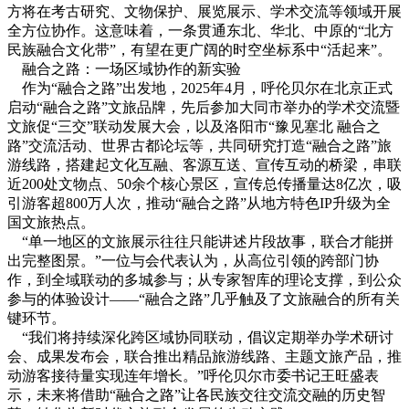
方将在考古研究、文物保护、展览展示、学术交流等领域开展
全方位协作。这意味着，一条贯通东北、华北、中原的“北方
民族融合文化带”，有望在更广阔的时空坐标系中“活起来”。
融合之路：一场区域协作的新实验
作为“融合之路”出发地，2025年4月，呼伦贝尔在北京正式
启动“融合之路”文旅品牌，先后参加大同市举办的学术交流暨
文旅促“三交”联动发展大会，以及洛阳市“豫见塞北 融合之
路”交流活动、世界古都论坛等，共同研究打造“融合之路”旅
游线路，搭建起文化互融、客源互送、宣传互动的桥梁，串联
近200处文物点、50余个核心景区，宣传总传播量达8亿次，吸
引游客超800万人次，推动“融合之路”从地方特色IP升级为全
国文旅热点。
“单一地区的文旅展示往往只能讲述片段故事，联合才能拼
出完整图景。”一位与会代表认为，从高位引领的跨部门协
作，到全域联动的多城参与；从专家智库的理论支撑，到公众
参与的体验设计——“融合之路”几乎触及了文旅融合的所有关
键环节。
“我们将持续深化跨区域协同联动，倡议定期举办学术研讨
会、成果发布会，联合推出精品旅游线路、主题文旅产品，推
动游客接待量实现连年增长。”呼伦贝尔市委书记王旺盛表
示，未来将借助“融合之路”让各民族交往交流交融的历史智