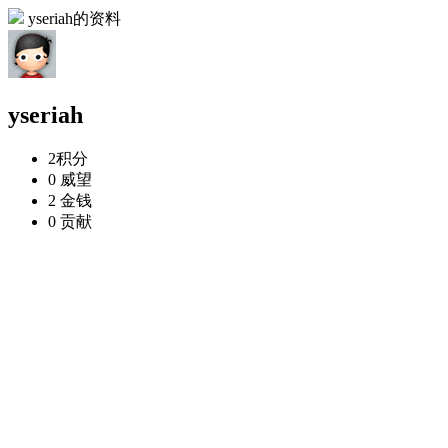
yseriah的资料
yseriah
2
积分
0
威望
2
金钱
0
贡献