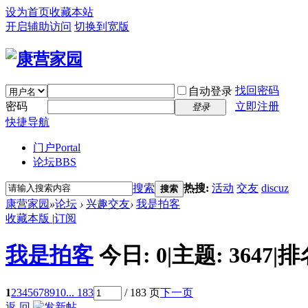
设为首页
收藏本站
开启辅助访问
切换到宽版
找回密码
自动登录
密码
立即注册
登录
快捷导航
门户
Portal
论坛
BBS
搜索
热搜:
活动
交友
discuz
搜索
康营家园
»
论坛
›
兴趣交友
›
我是拍客
收藏本版
|
订阅
我是拍客
今日:
0
|
主题:
3647
|
排
1
2
3
4
5
6
7
8
9
10
... 183
/ 183 页
下一页
返 回