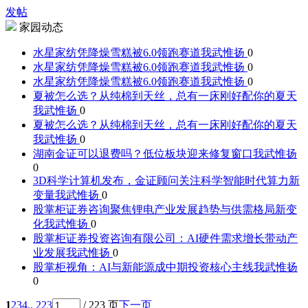
发帖
家园动态
水星家纺凭降燥雪糕被6.0领跑赛道
我武惟扬
0
水星家纺凭降燥雪糕被6.0领跑赛道
我武惟扬
0
水星家纺凭降燥雪糕被6.0领跑赛道
我武惟扬
0
夏被怎么选？从纯棉到天丝，总有一床刚好配你的夏天
我武惟扬
0
夏被怎么选？从纯棉到天丝，总有一床刚好配你的夏天
我武惟扬
0
湖南金证可以退费吗？低位板块迎来修复窗口
我武惟扬
0
3D科学计算机发布，金证顾问关注科学智能时代算力新
变量
我武惟扬
0
股掌柜证券咨询聚焦锂电产业发展趋势与供需格局新变
化
我武惟扬
0
股掌柜证券投资咨询有限公司：AI硬件需求增长带动产
业发展
我武惟扬
0
股掌柜视角：AI与新能源成中期投资核心主线
我武惟扬
0
1
2
3
4
.. 223
/ 223 页
下一页